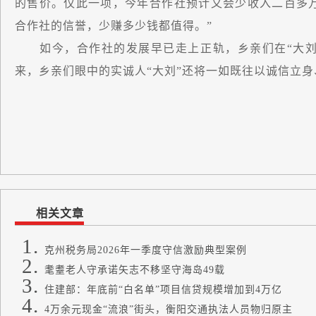
的售价。仅此一项，今年合作社预计又会少收入二百多万
合作社的信誉，少赚多少钱都值得。”
如今，合作社的发展早已走上正轨，乡亲们在“大刘
来，乡亲们眼中的实诚人“大刘”还将一如既往以诚信立
相关文章
克州税务局2026年一季度守信激励典型案例
耄耋老人守承诺矢志不移坚守海岛49载
住建部：年底前“白名单”项目信贷规模增加到4万亿
4万余元现金“流浪”街头，衡阳交通执法人员物归原主