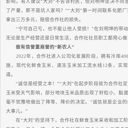
影响。有人建议“大刘”不告诉村民，但刘明坤坚决不同
了产量，那不是坑人家吗？”“大刘”第一时间联系化肥
拿出三万多元，赔偿合作社的损失。
“宁可自己亏，也不能让他人受损！”在刘明坤的带动
无论是生产经营还是日常生活，合作社社员职工都用心做
做有信誉重商誉的“新农人”
2022年，合作社进入公司化发展阶段，拥有冷库400
施，现代化鲜食玉米、速冻玉米加工流水线12条，实现
道。
“诚信是经营之本！”“大刘”在起步阶段就为合作社定下
玉米受天气影响，部分地块玉米品质出现了籽粒小、黏度
毫不犹豫地做出了降等、降价的决定。“诚信就是企业
大事儿。”
在“大刘”的坚持下，合作社在鲜食玉米采收和加工阶