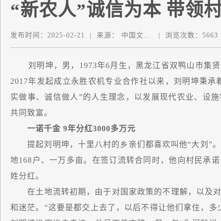
“新农人”诚信为本 带领
发布时间：
2025-02-21
|
来源：
中国文...
|
浏览次数：
5663
刘明坤，男，1973年6月生，黑龙江省双鸭山市集
2017年发起成立永胜农机专业合作社以来，刘明坤秉承着
实做事、诚信做人”的人生理念，以发展现代农业、设
共同致富。
一诺千金 9年分红3000多万元
提起刘明坤，十里八村的乡亲们都喜欢叫他“大刘”。2
地168户、一万多亩。在签订流转合同时，他向村民承
姓分红。
在土地流转初期，由于对国家政策的不理解，以及对
和迷茫。“这要是都交上去了，以后不得让他们拿住，多