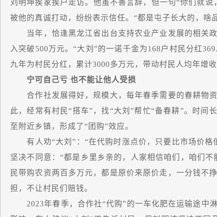
刘明坤挨家挨户走访。他虽不善言辞，但一句“你们就说
被他的真诚打动，纷纷表示信任。“都是屯子长大的，啥品
当年，恰逢黑龙江省出台支持农业产业发展的相关政
入突破500万元。“大刘”的一诺千金为168户村民分红36
九年为村民分红，累计3000多万元，带动村民人均年增
宁可自己亏 也不能让他人受损
合作社发展得好，规模大，每年春季需要的春耕物资
此，经常有村民“搭车”，找“大刘”帮忙“备春耕”。时间
至附近乡镇，形成了“团购”效应。
有人劝“大刘”：“在代购时涨点价，只要比市场价格
坚决不同意：“都是乡里乡亲的，人家相信咱们，咱们不能
民带购农资两百多万元，都是原价来原价走，一分钱不
担，不让村民们赔钱。
2023年春季，合作社“代购”的一车化肥在运输途中